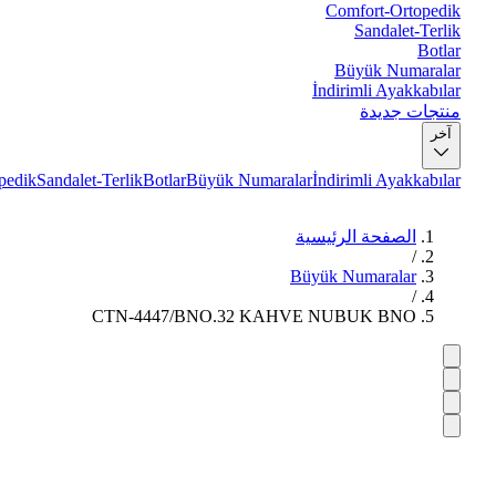
Comfort-Ortopedik
Sandalet-Terlik
Botlar
Büyük Numaralar
İndirimli Ayakkabılar
منتجات جديدة
آخر
pedik
Sandalet-Terlik
Botlar
Büyük Numaralar
İndirimli Ayakkabılar
الصفحة الرئيسية
/
Büyük Numaralar
/
CTN-4447/BNO.32 KAHVE NUBUK BNO