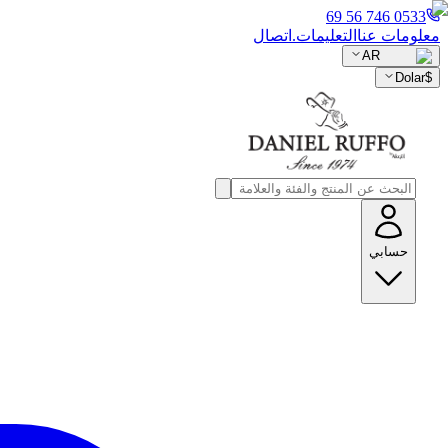
0533 746 56 69
معلومات عنا
التعليمات.
اتصال
AR
Dolar
$
حسابي