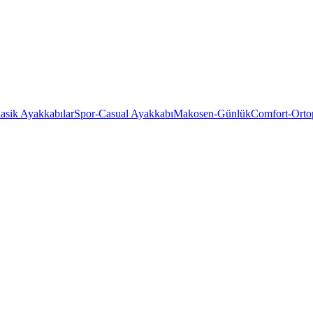
asik Ayakkabılar
Spor-Casual Ayakkabı
Makosen-Günlük
Comfort-Orto