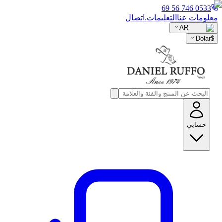
0533 746 56 69
معلومات عنا
التعليمات.
اتصال
AR
Dolar
$
حسابي