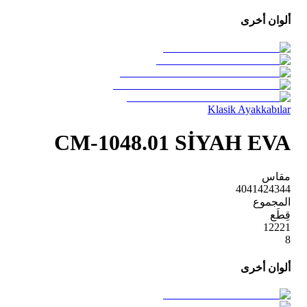
ألوان أخرى
Klasik Ayakkabılar
CM-1048.01 SİYAH EVA
مقاس
40
41
42
43
44
المجموع
قِطَع
1
2
2
2
1
8
ألوان أخرى