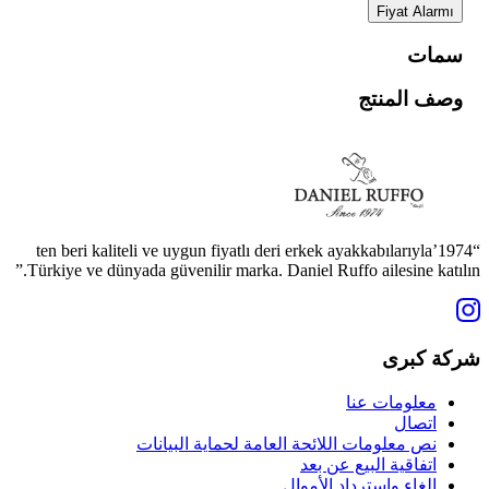
Fiyat Alarmı
سمات
وصف المنتج
“1974’ten beri kaliteli ve uygun fiyatlı deri erkek ayakkabılarıyla
Türkiye ve dünyada güvenilir marka. Daniel Ruffo ailesine katılın.”
شركة كبرى
معلومات عنا
اتصال
نص معلومات اللائحة العامة لحماية البيانات
اتفاقية البيع عن بعد
إلغاء واسترداد الأموال