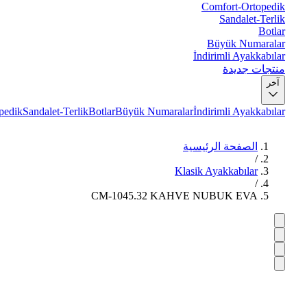
Comfort-Ortopedik
Sandalet-Terlik
Botlar
Büyük Numaralar
İndirimli Ayakkabılar
منتجات جديدة
آخر
pedik
Sandalet-Terlik
Botlar
Büyük Numaralar
İndirimli Ayakkabılar
الصفحة الرئيسية
/
Klasik Ayakkabılar
/
CM-1045.32 KAHVE NUBUK EVA