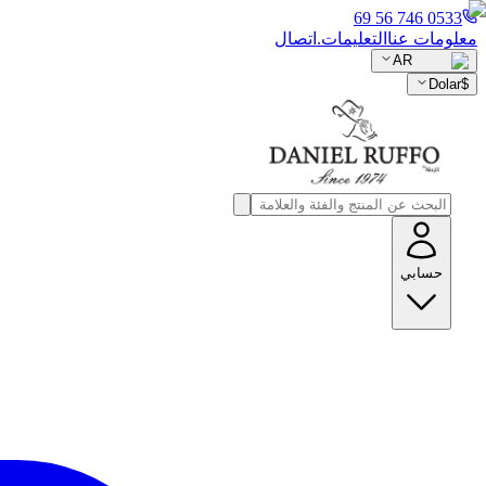
0533 746 56 69
معلومات عنا
التعليمات.
اتصال
AR
Dolar
$
حسابي