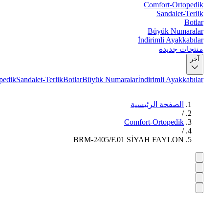
Comfort-Ortopedik
Sandalet-Terlik
Botlar
Büyük Numaralar
İndirimli Ayakkabılar
منتجات جديدة
آخر
pedik
Sandalet-Terlik
Botlar
Büyük Numaralar
İndirimli Ayakkabılar
الصفحة الرئيسية
/
Comfort-Ortopedik
/
BRM-2405/F.01 SİYAH FAYLON