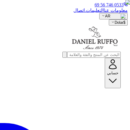
0533 746 56 69
معلومات عنا
التعليمات.
اتصال
AR
Dolar
$
حسابي