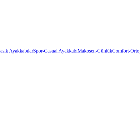
asik Ayakkabılar
Spor-Casual Ayakkabı
Makosen-Günlük
Comfort-Orto