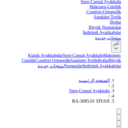
Spor-Casual Ayakkabı
Makosen-Günlük
Comfort-Ortopedik
Sandalet-Terlik
Botlar
Büyük Numaralar
İndirimli Ayakkabılar
منتجات جديدة
آخر
Klasik Ayakkabılar
Spor-Casual Ayakkabı
Makosen-
Günlük
Comfort-Ortopedik
Sandalet-Terlik
Botlar
Büyük
İndirimli Ayakkabılar
Numaralar
منتجات جديدة
الصفحة الرئيسية
/
Spor-Casual Ayakkabı
/
BA-3085.01 SİYAH