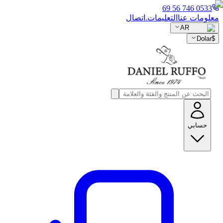
0533 746 56 69
معلومات عنا
التعليمات.
اتصال
AR
Dolar
$
حسابي