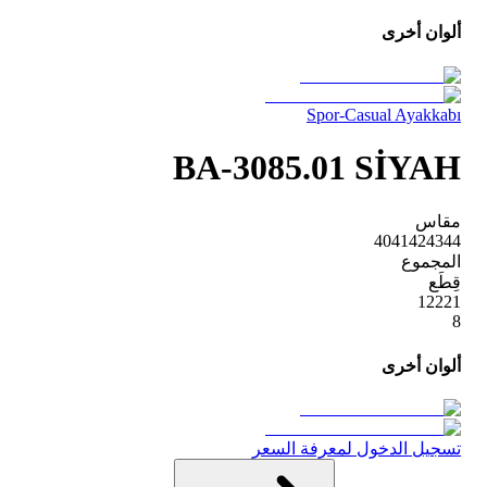
ألوان أخرى
Spor-Casual Ayakkabı
BA-3085.01 SİYAH
مقاس
40
41
42
43
44
المجموع
قِطَع
1
2
2
2
1
8
ألوان أخرى
تسجيل الدخول لمعرفة السعر