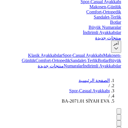
Spor-Casual Ayakkabı
Makosen-Günlük
Comfort-Ortopedik
Sandalet-Terlik
Botlar
Büyük Numaralar
İndirimli Ayakkabılar
منتجات جديدة
آخر
Klasik Ayakkabılar
Spor-Casual Ayakkabı
Makosen-
Günlük
Comfort-Ortopedik
Sandalet-Terlik
Botlar
Büyük
İndirimli Ayakkabılar
Numaralar
منتجات جديدة
الصفحة الرئيسية
/
Spor-Casual Ayakkabı
/
BA-2071.01 SİYAH EVA