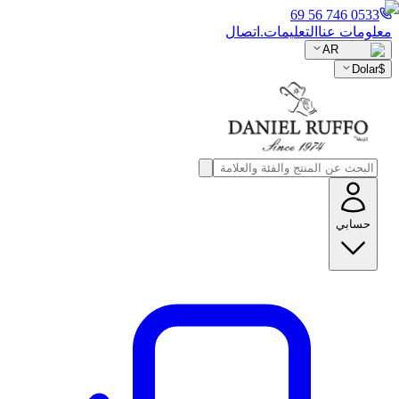
0533 746 56 69
معلومات عنا
التعليمات.
اتصال
AR
Dolar
$
حسابي