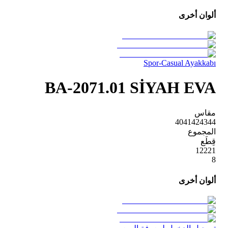
ألوان أخرى
Spor-Casual Ayakkabı
BA-2071.01 SİYAH EVA
مقاس
40
41
42
43
44
المجموع
قِطَع
1
2
2
2
1
8
ألوان أخرى