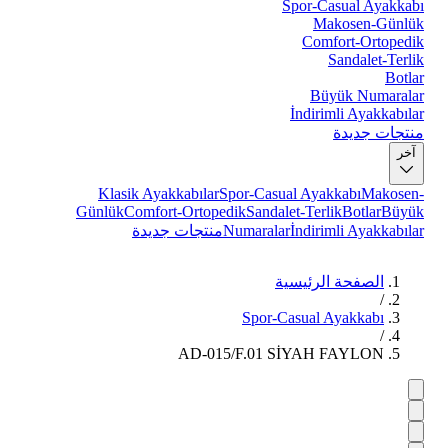
Spor-Casual Ayakkabı
Makosen-Günlük
Comfort-Ortopedik
Sandalet-Terlik
Botlar
Büyük Numaralar
İndirimli Ayakkabılar
منتجات جديدة
آخر
Klasik Ayakkabılar
Spor-Casual Ayakkabı
Makosen-
Günlük
Comfort-Ortopedik
Sandalet-Terlik
Botlar
Büyük
İndirimli Ayakkabılar
Numaralar
منتجات جديدة
الصفحة الرئيسية
/
Spor-Casual Ayakkabı
/
AD-015/F.01 SİYAH FAYLON