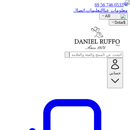
0533 746 56 69
معلومات عنا
التعليمات.
اتصال
AR
Dolar
$
حسابي