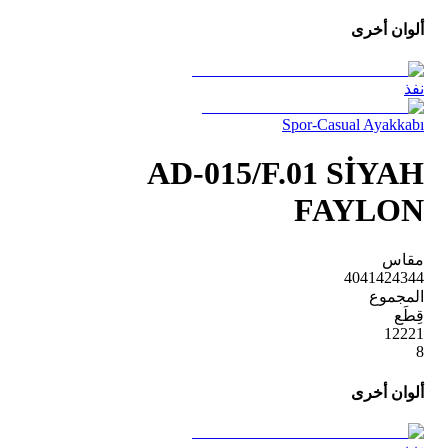
ألوان أخرى
نفذ
Spor-Casual Ayakkabı
AD-015/F.01 SİYAH
FAYLON
مقاس
40
41
42
43
44
المجموع
قِطَع
1
2
2
2
1
8
ألوان أخرى