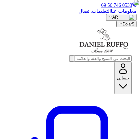
0533 746 56 69
معلومات عنا
التعليمات.
اتصال
AR
Dolar
$
حسابي