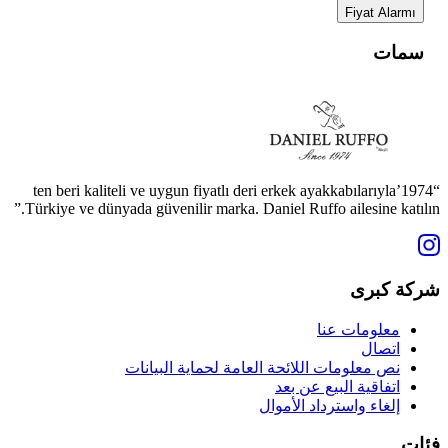
Fiyat Alarmı
سمات
“1974’ten beri kaliteli ve uygun fiyatlı deri erkek ayakkabılarıyla
Türkiye ve dünyada güvenilir marka. Daniel Ruffo ailesine katılın.”
شركة كبرى
معلومات عنا
اتصال
نص معلومات اللائحة العامة لحماية البيانات
اتفاقية البيع عن بعد
إلغاء واسترداد الأموال
فئات