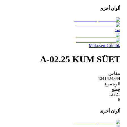
ألوان أخرى
نفذ
Makosen-Günlük
A-02.25 KUM SÜET
مقاس
40
41
42
43
44
المجموع
قِطَع
1
2
2
2
1
8
ألوان أخرى