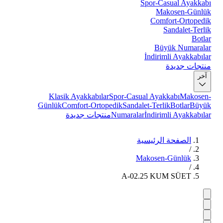
Spor-Casual Ayakkabı
Makosen-Günlük
Comfort-Ortopedik
Sandalet-Terlik
Botlar
Büyük Numaralar
İndirimli Ayakkabılar
منتجات جديدة
آخر
Klasik Ayakkabılar
Spor-Casual Ayakkabı
Makosen-
Günlük
Comfort-Ortopedik
Sandalet-Terlik
Botlar
Büyük
İndirimli Ayakkabılar
Numaralar
منتجات جديدة
الصفحة الرئيسية
/
Makosen-Günlük
/
A-02.25 KUM SÜET