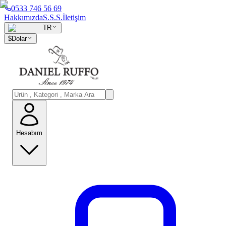
0533 746 56 69
Hakkımızda
S.S.S.
İletişim
TR
$
Dolar
Hesabım