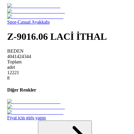
Spor-Casual Ayakkabı
Z-9016.06 LACİ İTHAL
BEDEN
40
41
42
43
44
Toplam
adet
1
2
2
2
1
8
Diğer Renkler
Fiyat için giriş yapın