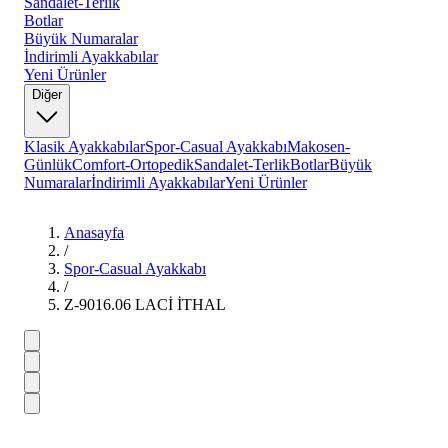
Sandalet-Terlik
Botlar
Büyük Numaralar
İndirimli Ayakkabılar
Yeni Ürünler
Diğer
Klasik Ayakkabılar
Spor-Casual Ayakkabı
Makosen-
Günlük
Comfort-Ortopedik
Sandalet-Terlik
Botlar
Büyük
Numaralar
İndirimli Ayakkabılar
Yeni Ürünler
Anasayfa
/
Spor-Casual Ayakkabı
/
Z-9016.06 LACİ İTHAL