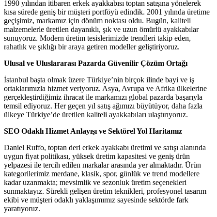
1990 yılından itibaren erkek ayakkabısı toptan satışına yönelerek
kısa sürede geniş bir müşteri portföyü edindik. 2001 yılında üretime
geçişimiz, markamız için dönüm noktası oldu. Bugün, kaliteli
malzemelerle üretilen dayanıklı, şık ve uzun ömürlü ayakkabılar
sunuyoruz. Modern üretim tesislerimizde trendleri takip eden,
rahatlık ve şıklığı bir araya getiren modeller geliştiriyoruz.
Ulusal ve Uluslararası Pazarda Güvenilir Çözüm Ortağı
İstanbul başta olmak üzere Türkiye’nin birçok ilinde bayi ve iş
ortaklarımızla hizmet veriyoruz. Asya, Avrupa ve Afrika ülkelerine
gerçekleştirdiğimiz ihracat ile markamızı global pazarda başarıyla
temsil ediyoruz. Her geçen yıl satış ağımızı büyütüyor, daha fazla
ülkeye Türkiye’de üretilen kaliteli ayakkabıları ulaştırıyoruz.
SEO Odaklı Hizmet Anlayışı ve Sektörel Yol Haritamız
Daniel Ruffo, toptan deri erkek ayakkabı üretimi ve satışı alanında
uygun fiyat politikası, yüksek üretim kapasitesi ve geniş ürün
yelpazesi ile tercih edilen markalar arasında yer almaktadır. Ürün
kategorilerimiz merdane, klasik, spor, günlük ve trend modellere
kadar uzanmakta; mevsimlik ve sezonluk üretim seçenekleri
sunmaktayız. Sürekli gelişen üretim teknikleri, profesyonel tasarım
ekibi ve müşteri odaklı yaklaşımımız sayesinde sektörde fark
yaratıyoruz.