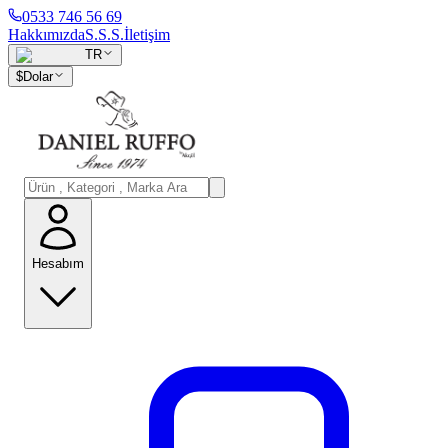
0533 746 56 69
Hakkımızda
S.S.S.
İletişim
TR
$
Dolar
Hesabım