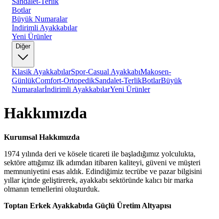
Sandalet-Terlik
Botlar
Büyük Numaralar
İndirimli Ayakkabılar
Yeni Ürünler
Diğer
Klasik Ayakkabılar
Spor-Casual Ayakkabı
Makosen-
Günlük
Comfort-Ortopedik
Sandalet-Terlik
Botlar
Büyük
Numaralar
İndirimli Ayakkabılar
Yeni Ürünler
Hakkımızda
Kurumsal Hakkımızda
1974 yılında deri ve kösele ticareti ile başladığımız yolculukta,
sektöre attığımız ilk adımdan itibaren kaliteyi, güveni ve müşteri
memnuniyetini esas aldık. Edindiğimiz tecrübe ve pazar bilgisini
yıllar içinde geliştirerek, ayakkabı sektöründe kalıcı bir marka
olmanın temellerini oluşturduk.
Toptan Erkek Ayakkabıda Güçlü Üretim Altyapısı