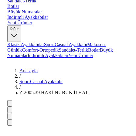
Sandalet-Terlik
Botlar
Büyük Numaralar
İndirimli Ayakkabılar
Yeni Ürünler
Diğer
Klasik Ayakkabılar
Spor-Casual Ayakkabı
Makosen-
Günlük
Comfort-Ortopedik
Sandalet-Terlik
Botlar
Büyük
Numaralar
İndirimli Ayakkabılar
Yeni Ürünler
Anasayfa
/
Spor-Casual Ayakkabı
/
Z-2005.39 HAKİ NUBUK İTHAL