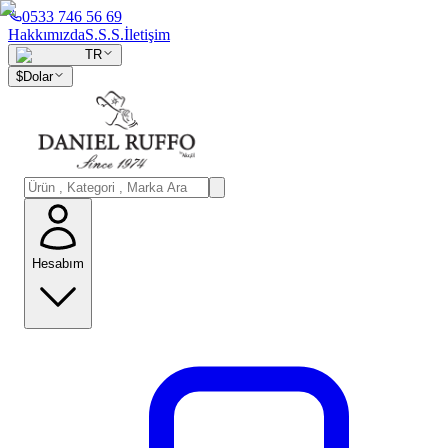
0533 746 56 69
Hakkımızda
S.S.S.
İletişim
TR
$
Dolar
Hesabım