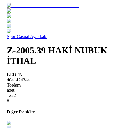
Spor-Casual Ayakkabı
Z-2005.39 HAKİ NUBUK
İTHAL
BEDEN
40
41
42
43
44
Toplam
adet
1
2
2
2
1
8
Diğer Renkler