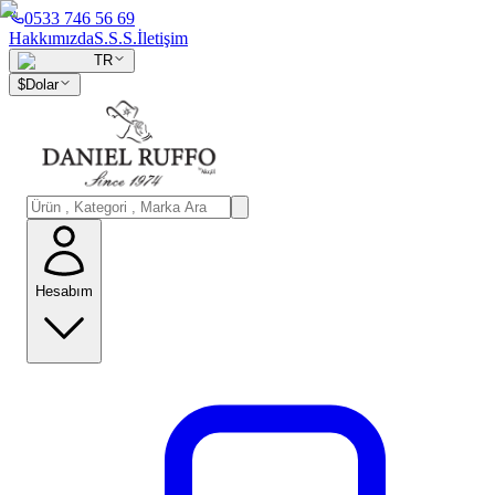
0533 746 56 69
Hakkımızda
S.S.S.
İletişim
TR
$
Dolar
Hesabım