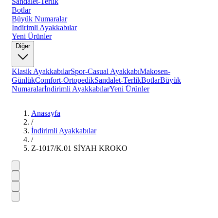
Sandalet-Terlik
Botlar
Büyük Numaralar
İndirimli Ayakkabılar
Yeni Ürünler
Diğer
Klasik Ayakkabılar
Spor-Casual Ayakkabı
Makosen-
Günlük
Comfort-Ortopedik
Sandalet-Terlik
Botlar
Büyük
Numaralar
İndirimli Ayakkabılar
Yeni Ürünler
Anasayfa
/
İndirimli Ayakkabılar
/
Z-1017/K.01 SİYAH KROKO