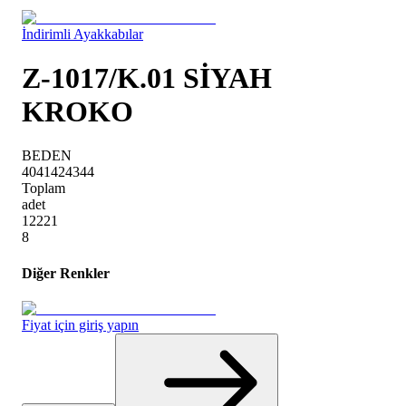
İndirimli Ayakkabılar
Z-1017/K.01 SİYAH
KROKO
BEDEN
40
41
42
43
44
Toplam
adet
1
2
2
2
1
8
Diğer Renkler
Fiyat için giriş yapın