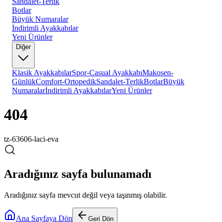
Sandalet-Terlik
Botlar
Büyük Numaralar
İndirimli Ayakkabılar
Yeni Ürünler
Diğer
Klasik Ayakkabılar
Spor-Casual Ayakkabı
Makosen-
Günlük
Comfort-Ortopedik
Sandalet-Terlik
Botlar
Büyük
Numaralar
İndirimli Ayakkabılar
Yeni Ürünler
404
tz-63606-laci-eva
Aradığınız sayfa bulunamadı
Aradığınız sayfa mevcut değil veya taşınmış olabilir.
Ana Sayfaya Dön
Geri Dön