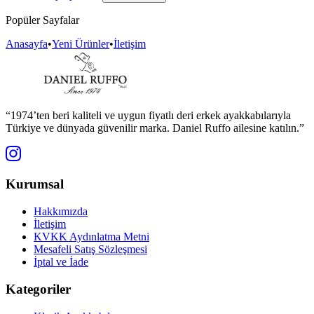
Popüler Sayfalar
Anasayfa
•
Yeni Ürünler
•
İletişim
“1974’ten beri kaliteli ve uygun fiyatlı deri erkek ayakkabılarıyla
Türkiye ve dünyada güvenilir marka. Daniel Ruffo ailesine katılın.”
Kurumsal
Hakkımızda
İletişim
KVKK Aydınlatma Metni
Mesafeli Satış Sözleşmesi
İptal ve İade
Kategoriler