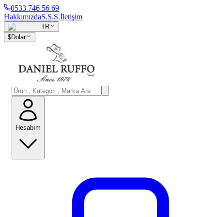
0533 746 56 69
Hakkımızda
S.S.S.
İletişim
TR
$
Dolar
Hesabım