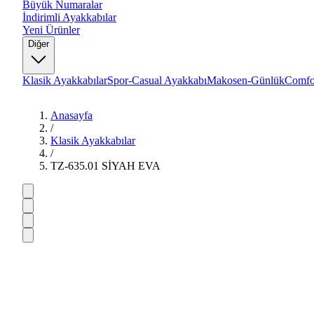
Büyük Numaralar
İndirimli Ayakkabılar
Yeni Ürünler
Diğer
Klasik Ayakkabılar
Spor-Casual Ayakkabı
Makosen-Günlük
Comfo
Anasayfa
/
Klasik Ayakkabılar
/
TZ-635.01 SİYAH EVA