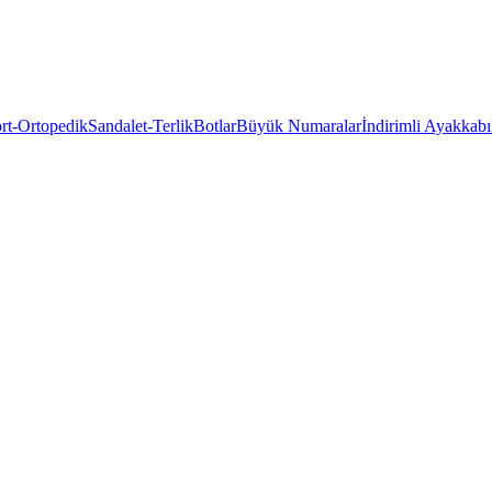
rt-Ortopedik
Sandalet-Terlik
Botlar
Büyük Numaralar
İndirimli Ayakkabı