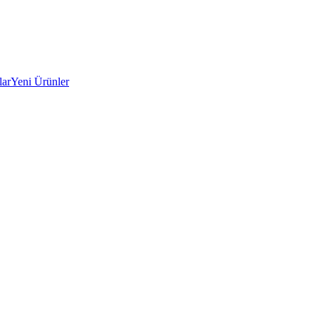
lar
Yeni Ürünler