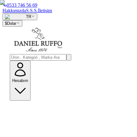
0533 746 56 69
Hakkımızda
S.S.S.
İletişim
TR
$
Dolar
Hesabım