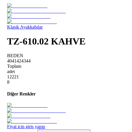
Klasik Ayakkabılar
TZ-610.02 KAHVE
BEDEN
40
41
42
43
44
Toplam
adet
1
2
2
2
1
8
Diğer Renkler
Fiyat için giriş yapın