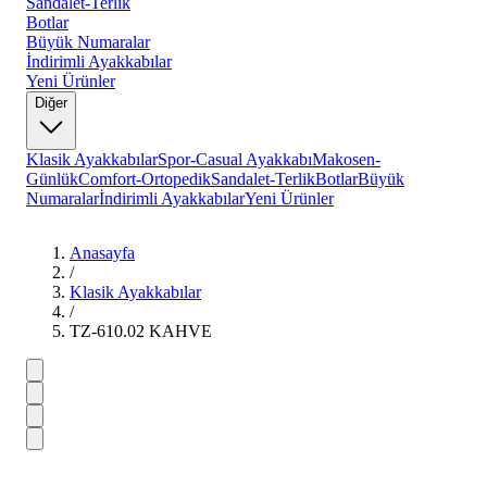
Sandalet-Terlik
Botlar
Büyük Numaralar
İndirimli Ayakkabılar
Yeni Ürünler
Diğer
Klasik Ayakkabılar
Spor-Casual Ayakkabı
Makosen-
Günlük
Comfort-Ortopedik
Sandalet-Terlik
Botlar
Büyük
Numaralar
İndirimli Ayakkabılar
Yeni Ürünler
Anasayfa
/
Klasik Ayakkabılar
/
TZ-610.02 KAHVE