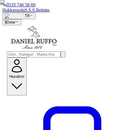
0533 746 56 69
Hakkımızda
S.S.S.
İletişim
TR
$
Dolar
Hesabım