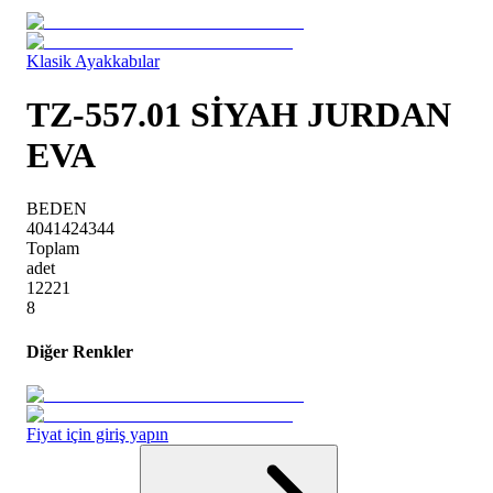
Klasik Ayakkabılar
TZ-557.01 SİYAH JURDAN
EVA
BEDEN
40
41
42
43
44
Toplam
adet
1
2
2
2
1
8
Diğer Renkler
Fiyat için giriş yapın