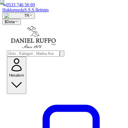
0533 746 56 69
Hakkımızda
S.S.S.
İletişim
TR
$
Dolar
Hesabım