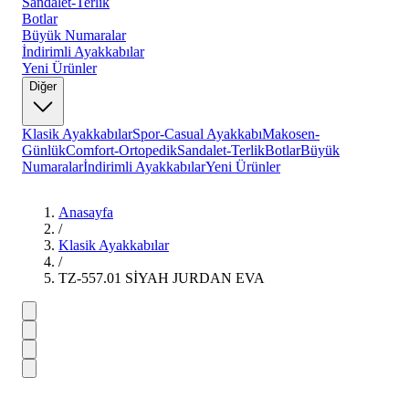
Sandalet-Terlik
Botlar
Büyük Numaralar
İndirimli Ayakkabılar
Yeni Ürünler
Diğer
Klasik Ayakkabılar
Spor-Casual Ayakkabı
Makosen-
Günlük
Comfort-Ortopedik
Sandalet-Terlik
Botlar
Büyük
Numaralar
İndirimli Ayakkabılar
Yeni Ürünler
Anasayfa
/
Klasik Ayakkabılar
/
TZ-557.01 SİYAH JURDAN EVA