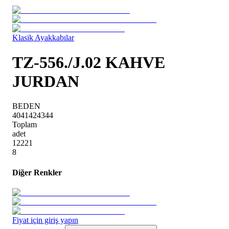
Klasik Ayakkabılar
TZ-556./J.02 KAHVE
JURDAN
BEDEN
40
41
42
43
44
Toplam
adet
1
2
2
2
1
8
Diğer Renkler
Fiyat için giriş yapın