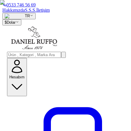
0533 746 56 69
Hakkımızda
S.S.S.
İletişim
TR
$
Dolar
Hesabım