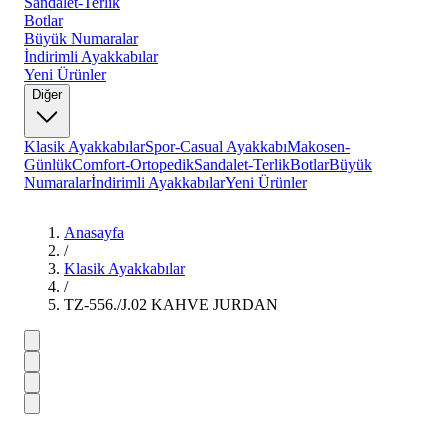
Sandalet-Terlik
Botlar
Büyük Numaralar
İndirimli Ayakkabılar
Yeni Ürünler
Diğer
Klasik Ayakkabılar
Spor-Casual Ayakkabı
Makosen-
Günlük
Comfort-Ortopedik
Sandalet-Terlik
Botlar
Büyük
Numaralar
İndirimli Ayakkabılar
Yeni Ürünler
Anasayfa
/
Klasik Ayakkabılar
/
TZ-556./J.02 KAHVE JURDAN