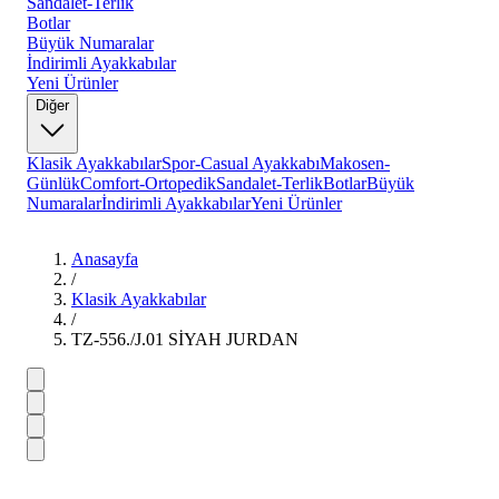
Sandalet-Terlik
Botlar
Büyük Numaralar
İndirimli Ayakkabılar
Yeni Ürünler
Diğer
Klasik Ayakkabılar
Spor-Casual Ayakkabı
Makosen-
Günlük
Comfort-Ortopedik
Sandalet-Terlik
Botlar
Büyük
Numaralar
İndirimli Ayakkabılar
Yeni Ürünler
Anasayfa
/
Klasik Ayakkabılar
/
TZ-556./J.01 SİYAH JURDAN