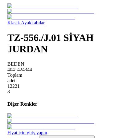
Klasik Ayakkabılar
TZ-556./J.01 SİYAH
JURDAN
BEDEN
40
41
42
43
44
Toplam
adet
1
2
2
2
1
8
Diğer Renkler
Fiyat için giriş yapın