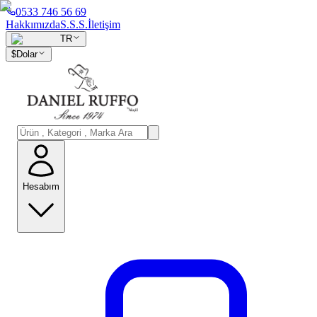
0533 746 56 69
Hakkımızda
S.S.S.
İletişim
TR
$
Dolar
Hesabım