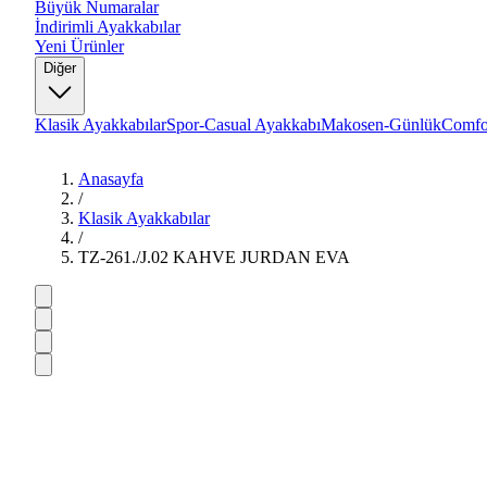
Büyük Numaralar
İndirimli Ayakkabılar
Yeni Ürünler
Diğer
Klasik Ayakkabılar
Spor-Casual Ayakkabı
Makosen-Günlük
Comfo
Anasayfa
/
Klasik Ayakkabılar
/
TZ-261./J.02 KAHVE JURDAN EVA