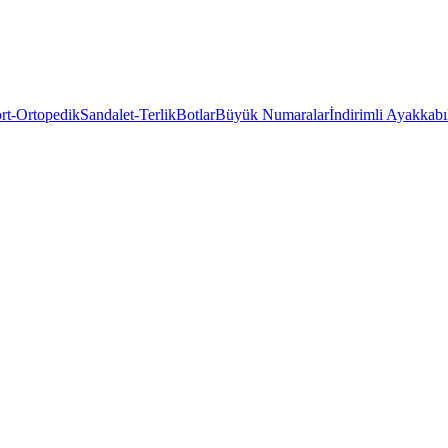
rt-Ortopedik
Sandalet-Terlik
Botlar
Büyük Numaralar
İndirimli Ayakkabı