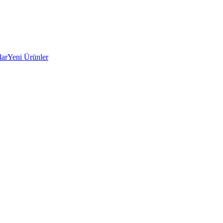
lar
Yeni Ürünler