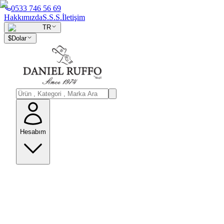
0533 746 56 69
Hakkımızda
S.S.S.
İletişim
TR
$
Dolar
Hesabım