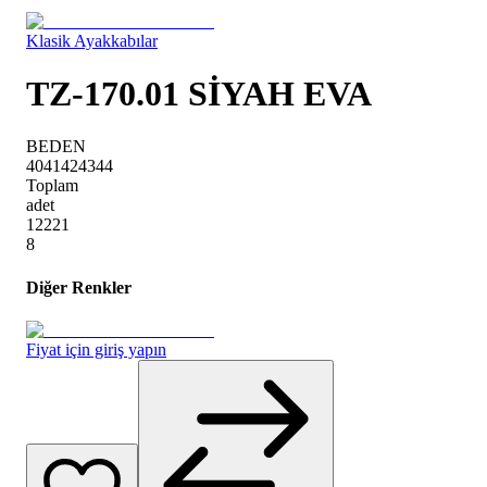
Klasik Ayakkabılar
TZ-170.01 SİYAH EVA
BEDEN
40
41
42
43
44
Toplam
adet
1
2
2
2
1
8
Diğer Renkler
Fiyat için giriş yapın