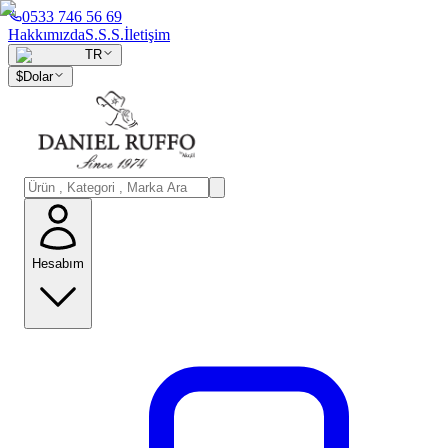
0533 746 56 69
Hakkımızda
S.S.S.
İletişim
TR
$
Dolar
Hesabım