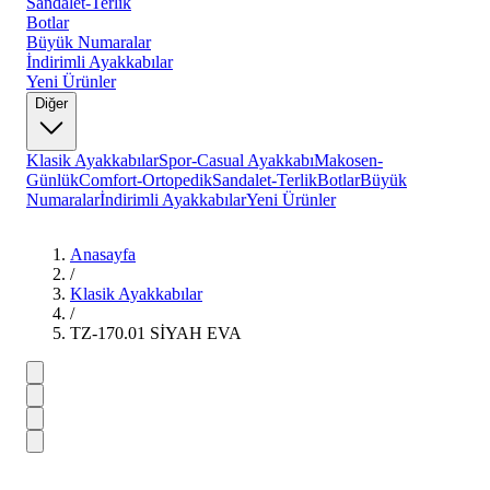
Sandalet-Terlik
Botlar
Büyük Numaralar
İndirimli Ayakkabılar
Yeni Ürünler
Diğer
Klasik Ayakkabılar
Spor-Casual Ayakkabı
Makosen-
Günlük
Comfort-Ortopedik
Sandalet-Terlik
Botlar
Büyük
Numaralar
İndirimli Ayakkabılar
Yeni Ürünler
Anasayfa
/
Klasik Ayakkabılar
/
TZ-170.01 SİYAH EVA