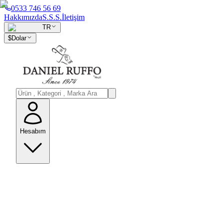
0533 746 56 69
Hakkımızda
S.S.S.
İletişim
TR
$
Dolar
Hesabım