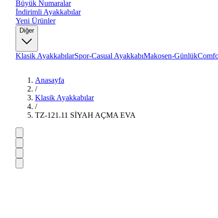
Büyük Numaralar
İndirimli Ayakkabılar
Yeni Ürünler
Diğer
Klasik Ayakkabılar
Spor-Casual Ayakkabı
Makosen-Günlük
Comfo
Anasayfa
/
Klasik Ayakkabılar
/
TZ-121.11 SİYAH AÇMA EVA