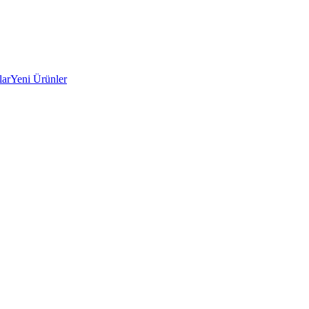
lar
Yeni Ürünler