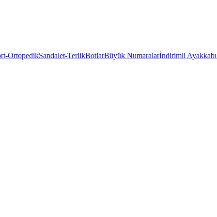
rt-Ortopedik
Sandalet-Terlik
Botlar
Büyük Numaralar
İndirimli Ayakkabı