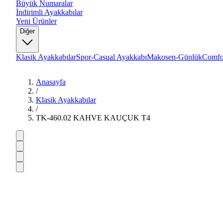
Büyük Numaralar
İndirimli Ayakkabılar
Yeni Ürünler
Diğer
Klasik Ayakkabılar
Spor-Casual Ayakkabı
Makosen-Günlük
Comfo
Anasayfa
/
Klasik Ayakkabılar
/
TK-460.02 KAHVE KAUÇUK T4