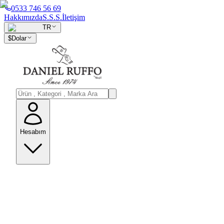
0533 746 56 69
Hakkımızda
S.S.S.
İletişim
TR
$
Dolar
Hesabım