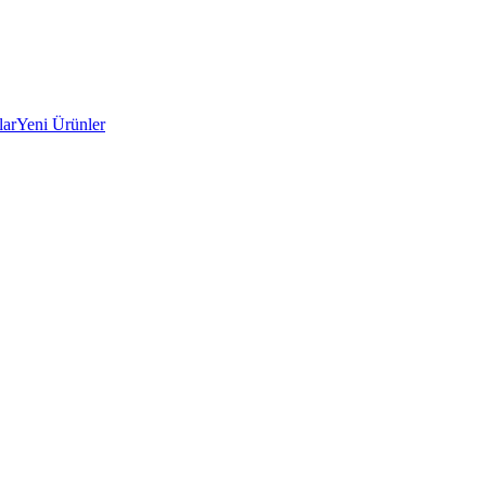
lar
Yeni Ürünler