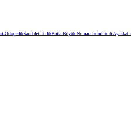
rt-Ortopedik
Sandalet-Terlik
Botlar
Büyük Numaralar
İndirimli Ayakkabı