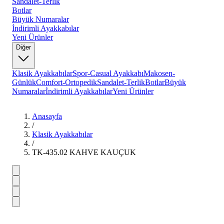
Sandalet-Terlik
Botlar
Büyük Numaralar
İndirimli Ayakkabılar
Yeni Ürünler
Diğer
Klasik Ayakkabılar
Spor-Casual Ayakkabı
Makosen-
Günlük
Comfort-Ortopedik
Sandalet-Terlik
Botlar
Büyük
Numaralar
İndirimli Ayakkabılar
Yeni Ürünler
Anasayfa
/
Klasik Ayakkabılar
/
TK-435.02 KAHVE KAUÇUK