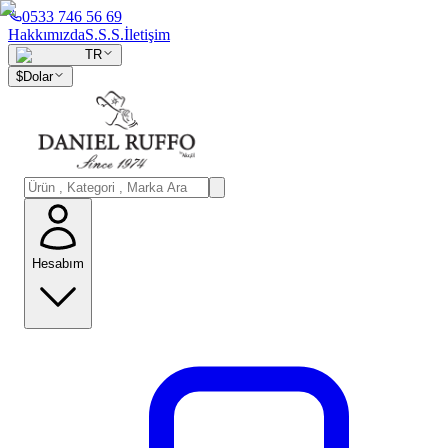
0533 746 56 69
Hakkımızda
S.S.S.
İletişim
TR
$
Dolar
Hesabım