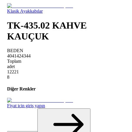
Klasik Ayakkabılar
TK-435.02 KAHVE
KAUÇUK
BEDEN
40
41
42
43
44
Toplam
adet
1
2
2
2
1
8
Diğer Renkler
Fiyat için giriş yapın