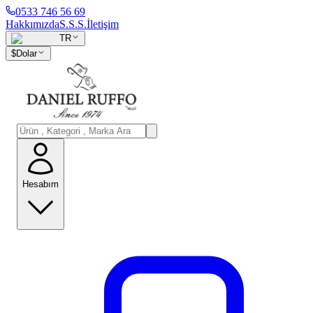
0533 746 56 69
Hakkımızda
S.S.S.
İletişim
TR
$
Dolar
Hesabım