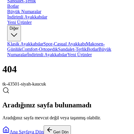
Sandalet-Terlik
Botlar
Büyük Numaralar
İndirimli Ayakkabılar
Yeni Ürünler
Diğer
Klasik Ayakkabılar
Spor-Casual Ayakkabı
Makosen-
Günlük
Comfort-Ortopedik
Sandalet-Terlik
Botlar
Büyük
Numaralar
İndirimli Ayakkabılar
Yeni Ürünler
404
tk-43501-siyah-kaucuk
Aradığınız sayfa bulunamadı
Aradığınız sayfa mevcut değil veya taşınmış olabilir.
Ana Sayfaya Dön
Geri Dön