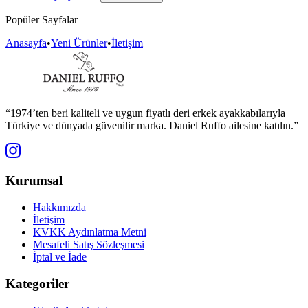
Popüler Sayfalar
Anasayfa
•
Yeni Ürünler
•
İletişim
“1974’ten beri kaliteli ve uygun fiyatlı deri erkek ayakkabılarıyla
Türkiye ve dünyada güvenilir marka. Daniel Ruffo ailesine katılın.”
Kurumsal
Hakkımızda
İletişim
KVKK Aydınlatma Metni
Mesafeli Satış Sözleşmesi
İptal ve İade
Kategoriler