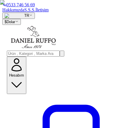
0533 746 56 69
Hakkımızda
S.S.S.
İletişim
TR
$
Dolar
Hesabım