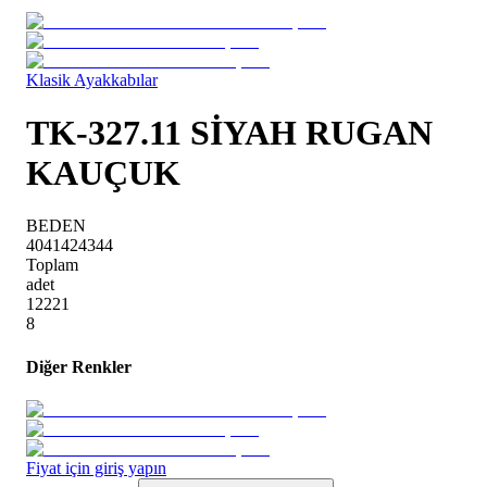
Klasik Ayakkabılar
TK-327.11 SİYAH RUGAN
KAUÇUK
BEDEN
40
41
42
43
44
Toplam
adet
1
2
2
2
1
8
Diğer Renkler
Fiyat için giriş yapın