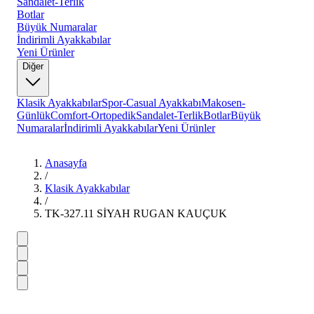
Sandalet-Terlik
Botlar
Büyük Numaralar
İndirimli Ayakkabılar
Yeni Ürünler
Diğer
Klasik Ayakkabılar
Spor-Casual Ayakkabı
Makosen-
Günlük
Comfort-Ortopedik
Sandalet-Terlik
Botlar
Büyük
Numaralar
İndirimli Ayakkabılar
Yeni Ürünler
Anasayfa
/
Klasik Ayakkabılar
/
TK-327.11 SİYAH RUGAN KAUÇUK