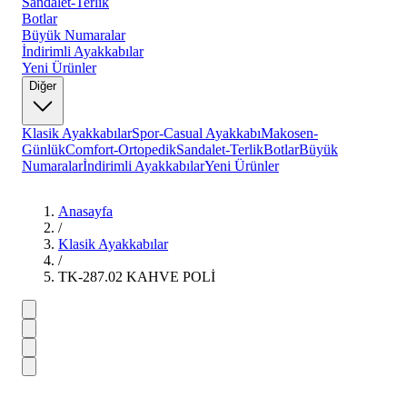
Sandalet-Terlik
Botlar
Büyük Numaralar
İndirimli Ayakkabılar
Yeni Ürünler
Diğer
Klasik Ayakkabılar
Spor-Casual Ayakkabı
Makosen-
Günlük
Comfort-Ortopedik
Sandalet-Terlik
Botlar
Büyük
Numaralar
İndirimli Ayakkabılar
Yeni Ürünler
Anasayfa
/
Klasik Ayakkabılar
/
TK-287.02 KAHVE POLİ