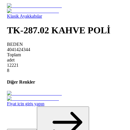
Klasik Ayakkabılar
TK-287.02 KAHVE POLİ
BEDEN
40
41
42
43
44
Toplam
adet
1
2
2
2
1
8
Diğer Renkler
Fiyat için giriş yapın