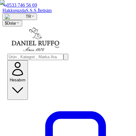
0533 746 56 69
Hakkımızda
S.S.S.
İletişim
TR
$
Dolar
Hesabım