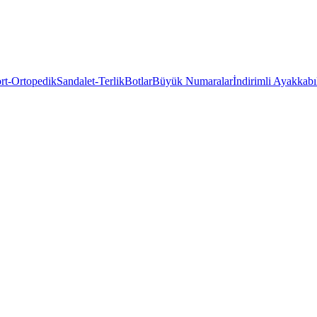
rt-Ortopedik
Sandalet-Terlik
Botlar
Büyük Numaralar
İndirimli Ayakkabı