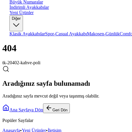
Büyük Numaralar
İndirimli Ayakkabılar
Yeni Ürünler
Diğer
Klasik Ayakkabılar
Spor-Casual Ayakkabı
Makosen-Günlük
Comfo
404
tk-20402-kahve-poli
Aradığınız sayfa bulunamadı
Aradığınız sayfa mevcut değil veya taşınmış olabilir.
Ana Sayfaya Dön
Geri Dön
Popüler Sayfalar
Anasayfa
•
Yeni Ürünler
•
İletişim