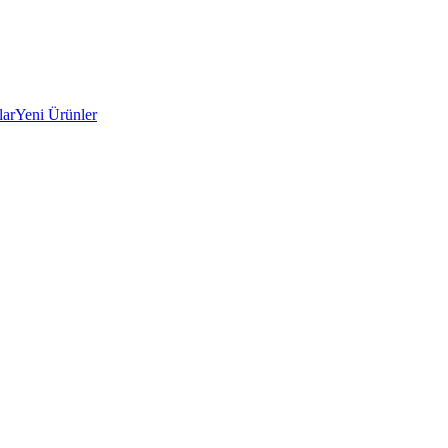
lar
Yeni Ürünler