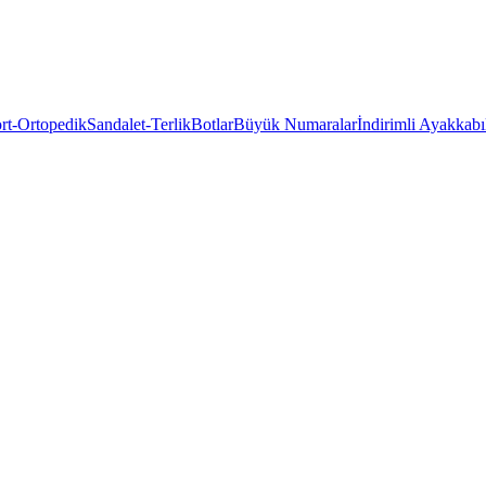
rt-Ortopedik
Sandalet-Terlik
Botlar
Büyük Numaralar
İndirimli Ayakkabı