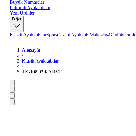
Büyük Numaralar
İndirimli Ayakkabılar
Yeni Ürünler
Diğer
Klasik Ayakkabılar
Spor-Casual Ayakkabı
Makosen-Günlük
Comfo
Anasayfa
/
Klasik Ayakkabılar
/
TK-108.02 KAHVE