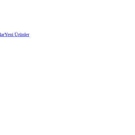
lar
Yeni Ürünler