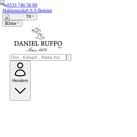
0533 746 56 69
Hakkımızda
S.S.S.
İletişim
TR
$
Dolar
Hesabım