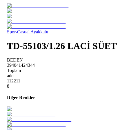
Spor-Casual Ayakkabı
TD-55103/1.26 LACİ SÜET
BEDEN
39
40
41
42
43
44
Toplam
adet
1
1
2
2
1
1
8
Diğer Renkler