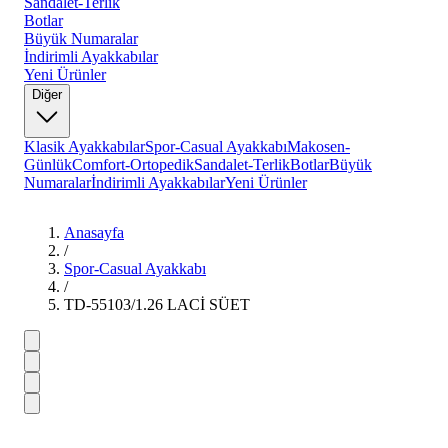
Sandalet-Terlik
Botlar
Büyük Numaralar
İndirimli Ayakkabılar
Yeni Ürünler
Diğer
Klasik Ayakkabılar
Spor-Casual Ayakkabı
Makosen-
Günlük
Comfort-Ortopedik
Sandalet-Terlik
Botlar
Büyük
Numaralar
İndirimli Ayakkabılar
Yeni Ürünler
Anasayfa
/
Spor-Casual Ayakkabı
/
TD-55103/1.26 LACİ SÜET