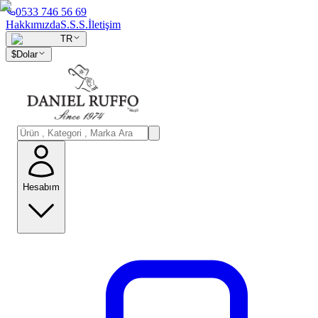
0533 746 56 69
Hakkımızda
S.S.S.
İletişim
TR
$
Dolar
Hesabım