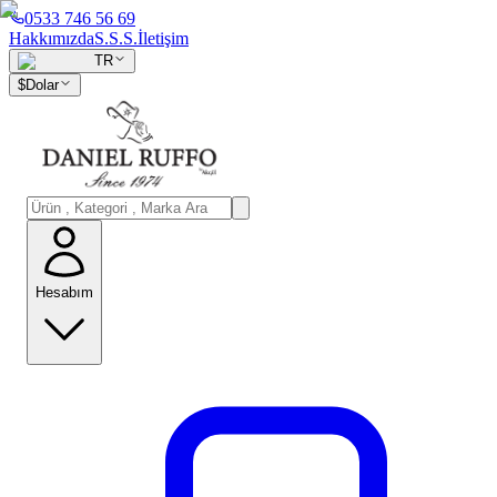
0533 746 56 69
Hakkımızda
S.S.S.
İletişim
TR
$
Dolar
Hesabım