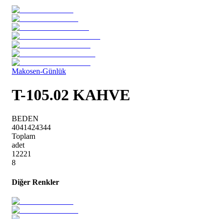
Makosen-Günlük
T-105.02 KAHVE
BEDEN
40
41
42
43
44
Toplam
adet
1
2
2
2
1
8
Diğer Renkler