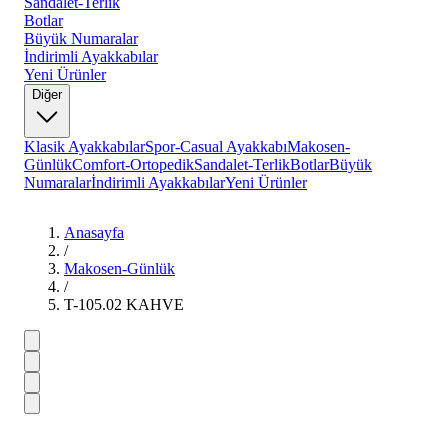
Sandalet-Terlik
Botlar
Büyük Numaralar
İndirimli Ayakkabılar
Yeni Ürünler
Diğer
Klasik Ayakkabılar
Spor-Casual Ayakkabı
Makosen-
Günlük
Comfort-Ortopedik
Sandalet-Terlik
Botlar
Büyük
Numaralar
İndirimli Ayakkabılar
Yeni Ürünler
Anasayfa
/
Makosen-Günlük
/
T-105.02 KAHVE