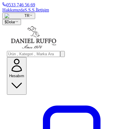
0533 746 56 69
Hakkımızda
S.S.S.
İletişim
TR
$
Dolar
Hesabım