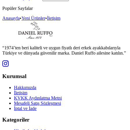
Popüler Sayfalar
Anasayfa
•
Yeni Ürünler
•
İletişim
“1974’ten beri kaliteli ve uygun fiyatlı deri erkek ayakkabılarıyla
Türkiye ve dünyada güvenilir marka. Daniel Ruffo ailesine katılın.”
Kurumsal
Hakkımızda
İletişim
KVKK Aydınlatma Metni
Mesafeli Satış Sözleşmesi
İptal ve İade
Kategoriler