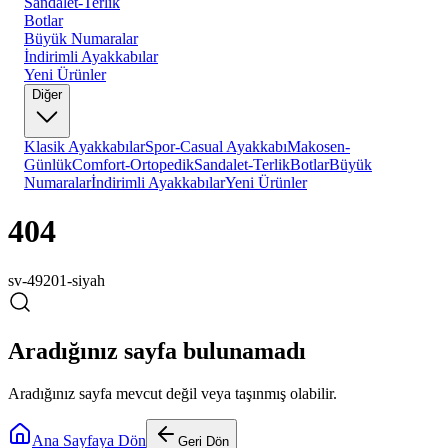
Sandalet-Terlik
Botlar
Büyük Numaralar
İndirimli Ayakkabılar
Yeni Ürünler
Diğer
Klasik Ayakkabılar
Spor-Casual Ayakkabı
Makosen-
Günlük
Comfort-Ortopedik
Sandalet-Terlik
Botlar
Büyük
Numaralar
İndirimli Ayakkabılar
Yeni Ürünler
404
sv-49201-siyah
Aradığınız sayfa bulunamadı
Aradığınız sayfa mevcut değil veya taşınmış olabilir.
Ana Sayfaya Dön
Geri Dön