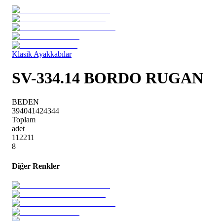
Klasik Ayakkabılar
SV-334.14 BORDO RUGAN
BEDEN
39
40
41
42
43
44
Toplam
adet
1
1
2
2
1
1
8
Diğer Renkler