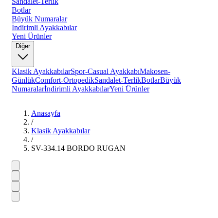
Sandalet-Terlik
Botlar
Büyük Numaralar
İndirimli Ayakkabılar
Yeni Ürünler
Diğer
Klasik Ayakkabılar
Spor-Casual Ayakkabı
Makosen-
Günlük
Comfort-Ortopedik
Sandalet-Terlik
Botlar
Büyük
Numaralar
İndirimli Ayakkabılar
Yeni Ürünler
Anasayfa
/
Klasik Ayakkabılar
/
SV-334.14 BORDO RUGAN