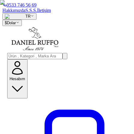
0533 746 56 69
Hakkımızda
S.S.S.
İletişim
TR
$
Dolar
Hesabım