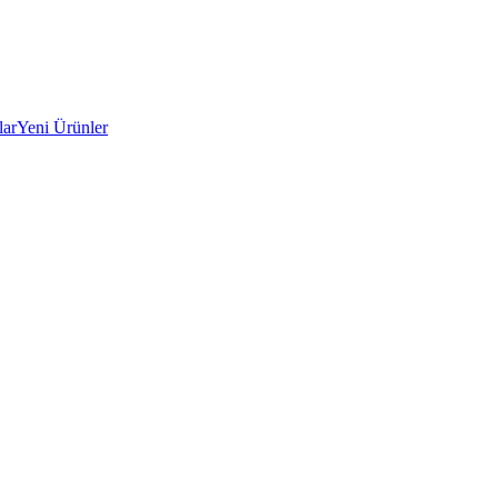
lar
Yeni Ürünler