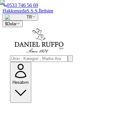
0533 746 56 69
Hakkımızda
S.S.S.
İletişim
TR
$
Dolar
Hesabım