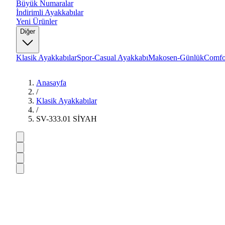
Büyük Numaralar
İndirimli Ayakkabılar
Yeni Ürünler
Diğer
Klasik Ayakkabılar
Spor-Casual Ayakkabı
Makosen-Günlük
Comfo
Anasayfa
/
Klasik Ayakkabılar
/
SV-333.01 SİYAH