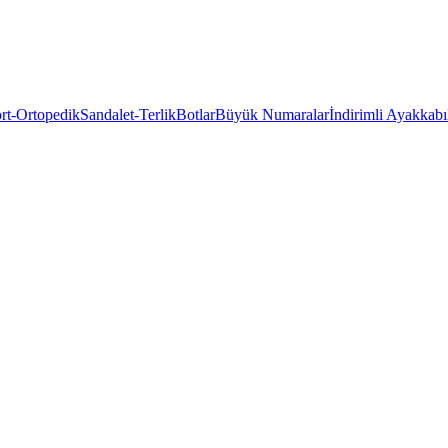
rt-Ortopedik
Sandalet-Terlik
Botlar
Büyük Numaralar
İndirimli Ayakkabı