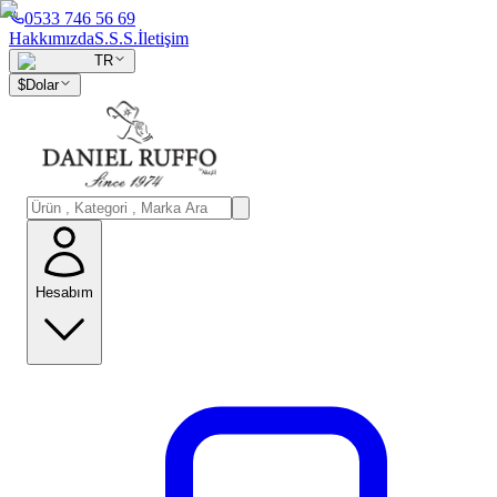
0533 746 56 69
Hakkımızda
S.S.S.
İletişim
TR
$
Dolar
Hesabım