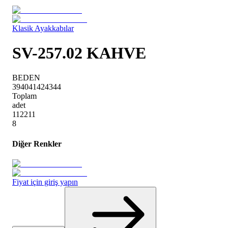
Klasik Ayakkabılar
SV-257.02 KAHVE
BEDEN
39
40
41
42
43
44
Toplam
adet
1
1
2
2
1
1
8
Diğer Renkler
Fiyat için giriş yapın