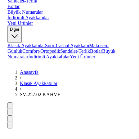
Sandalet-Terlik
Botlar
Büyük Numaralar
İndirimli Ayakkabılar
Yeni Ürünler
Diğer
Klasik Ayakkabılar
Spor-Casual Ayakkabı
Makosen-
Günlük
Comfort-Ortopedik
Sandalet-Terlik
Botlar
Büyük
Numaralar
İndirimli Ayakkabılar
Yeni Ürünler
Anasayfa
/
Klasik Ayakkabılar
/
SV-257.02 KAHVE