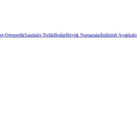
rt-Ortopedik
Sandalet-Terlik
Botlar
Büyük Numaralar
İndirimli Ayakkabı