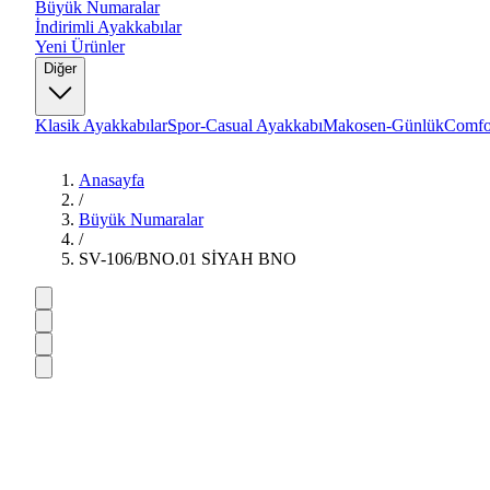
Büyük Numaralar
İndirimli Ayakkabılar
Yeni Ürünler
Diğer
Klasik Ayakkabılar
Spor-Casual Ayakkabı
Makosen-Günlük
Comfo
Anasayfa
/
Büyük Numaralar
/
SV-106/BNO.01 SİYAH BNO