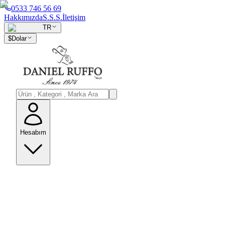
0533 746 56 69
Hakkımızda
S.S.S.
İletişim
TR
$
Dolar
Hesabım