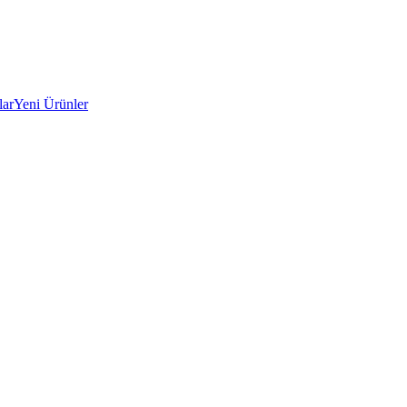
lar
Yeni Ürünler