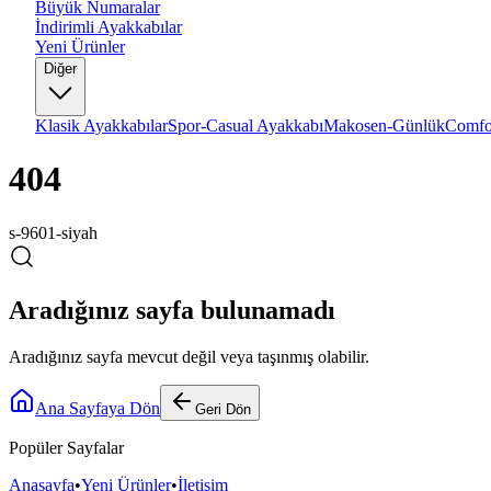
Büyük Numaralar
İndirimli Ayakkabılar
Yeni Ürünler
Diğer
Klasik Ayakkabılar
Spor-Casual Ayakkabı
Makosen-Günlük
Comfo
404
s-9601-siyah
Aradığınız sayfa bulunamadı
Aradığınız sayfa mevcut değil veya taşınmış olabilir.
Ana Sayfaya Dön
Geri Dön
Popüler Sayfalar
Anasayfa
•
Yeni Ürünler
•
İletişim