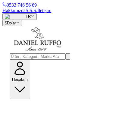
0533 746 56 69
Hakkımızda
S.S.S.
İletişim
TR
$
Dolar
Hesabım