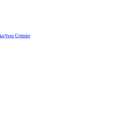
lar
Yeni Ürünler