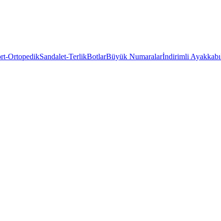
rt-Ortopedik
Sandalet-Terlik
Botlar
Büyük Numaralar
İndirimli Ayakkabı