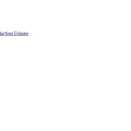
lar
Yeni Ürünler