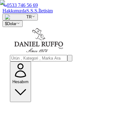
0533 746 56 69
Hakkımızda
S.S.S.
İletişim
TR
$
Dolar
Hesabım