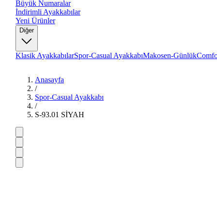
Büyük Numaralar
İndirimli Ayakkabılar
Yeni Ürünler
Diğer
Klasik Ayakkabılar
Spor-Casual Ayakkabı
Makosen-Günlük
Comfo
Anasayfa
/
Spor-Casual Ayakkabı
/
S-93.01 SİYAH