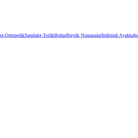
rt-Ortopedik
Sandalet-Terlik
Botlar
Büyük Numaralar
İndirimli Ayakkabı