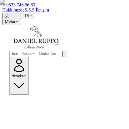
0533 746 56 69
Hakkımızda
S.S.S.
İletişim
TR
$
Dolar
Hesabım