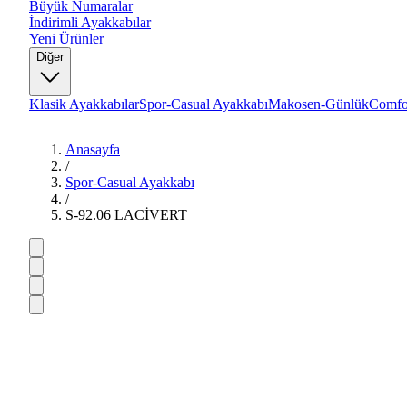
Büyük Numaralar
İndirimli Ayakkabılar
Yeni Ürünler
Diğer
Klasik Ayakkabılar
Spor-Casual Ayakkabı
Makosen-Günlük
Comfo
Anasayfa
/
Spor-Casual Ayakkabı
/
S-92.06 LACİVERT