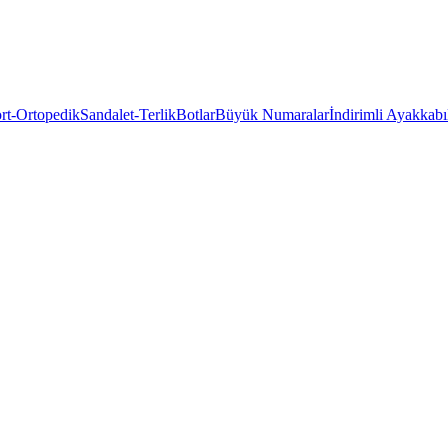
rt-Ortopedik
Sandalet-Terlik
Botlar
Büyük Numaralar
İndirimli Ayakkabı