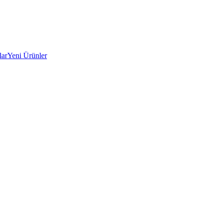
lar
Yeni Ürünler