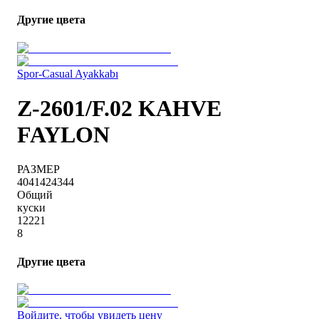
Другие цвета
Spor-Casual Ayakkabı
Z-2601/F.02 KAHVE
FAYLON
РАЗМЕР
40
41
42
43
44
Общий
куски
1
2
2
2
1
8
Другие цвета
Войдите, чтобы увидеть цену