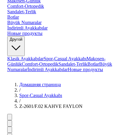
Makosen-Günlük
Comfort-Ortopedik
Sandalet-Terlik
Botlar
Büyük Numaralar
İndirimli Ayakkabılar
Новые продукты
Другой
Klasik Ayakkabılar
Spor-Casual Ayakkabı
Makosen-
Günlük
Comfort-Ortopedik
Sandalet-Terlik
Botlar
Büyük
Numaralar
İndirimli Ayakkabılar
Новые продукты
Домашняя страница
/
Spor-Casual Ayakkabı
/
Z-2601/F.02 KAHVE FAYLON