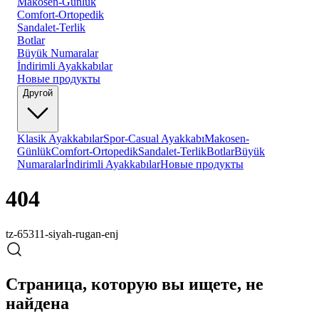
Makosen-Günlük
Comfort-Ortopedik
Sandalet-Terlik
Botlar
Büyük Numaralar
İndirimli Ayakkabılar
Новые продукты
Другой
Klasik Ayakkabılar
Spor-Casual Ayakkabı
Makosen-
Günlük
Comfort-Ortopedik
Sandalet-Terlik
Botlar
Büyük
Numaralar
İndirimli Ayakkabılar
Новые продукты
404
tz-65311-siyah-rugan-enj
Страница, которую вы ищете, не
найдена