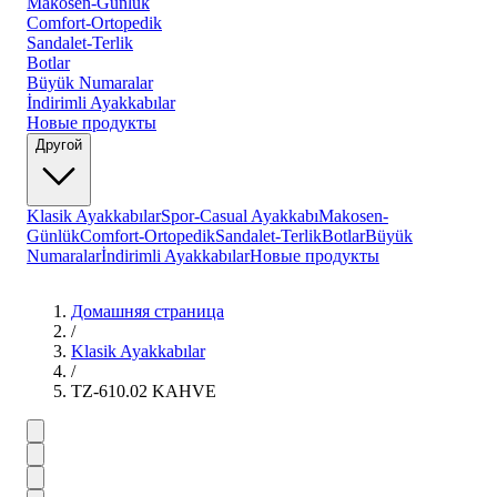
Makosen-Günlük
Comfort-Ortopedik
Sandalet-Terlik
Botlar
Büyük Numaralar
İndirimli Ayakkabılar
Новые продукты
Другой
Klasik Ayakkabılar
Spor-Casual Ayakkabı
Makosen-
Günlük
Comfort-Ortopedik
Sandalet-Terlik
Botlar
Büyük
Numaralar
İndirimli Ayakkabılar
Новые продукты
Домашняя страница
/
Klasik Ayakkabılar
/
TZ-610.02 KAHVE