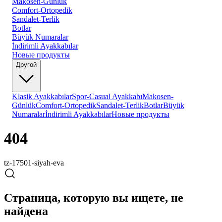
Makosen-Günlük
Comfort-Ortopedik
Sandalet-Terlik
Botlar
Büyük Numaralar
İndirimli Ayakkabılar
Новые продукты
Другой
Klasik Ayakkabılar
Spor-Casual Ayakkabı
Makosen-
Günlük
Comfort-Ortopedik
Sandalet-Terlik
Botlar
Büyük
Numaralar
İndirimli Ayakkabılar
Новые продукты
404
tz-17501-siyah-eva
Страница, которую вы ищете, не
найдена