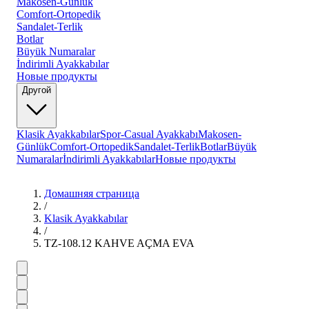
Makosen-Günlük
Comfort-Ortopedik
Sandalet-Terlik
Botlar
Büyük Numaralar
İndirimli Ayakkabılar
Новые продукты
Другой
Klasik Ayakkabılar
Spor-Casual Ayakkabı
Makosen-
Günlük
Comfort-Ortopedik
Sandalet-Terlik
Botlar
Büyük
Numaralar
İndirimli Ayakkabılar
Новые продукты
Домашняя страница
/
Klasik Ayakkabılar
/
TZ-108.12 KAHVE AÇMA EVA