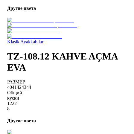
Другие цвета
Klasik Ayakkabılar
TZ-108.12 KAHVE AÇMA
EVA
РАЗМЕР
40
41
42
43
44
Общий
куски
1
2
2
2
1
8
Другие цвета