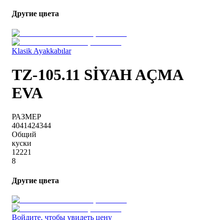
Другие цвета
Klasik Ayakkabılar
TZ-105.11 SİYAH AÇMA
EVA
РАЗМЕР
40
41
42
43
44
Общий
куски
1
2
2
2
1
8
Другие цвета
Войдите, чтобы увидеть цену