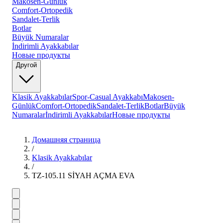
Makosen-Günlük
Comfort-Ortopedik
Sandalet-Terlik
Botlar
Büyük Numaralar
İndirimli Ayakkabılar
Новые продукты
Другой
Klasik Ayakkabılar
Spor-Casual Ayakkabı
Makosen-
Günlük
Comfort-Ortopedik
Sandalet-Terlik
Botlar
Büyük
Numaralar
İndirimli Ayakkabılar
Новые продукты
Домашняя страница
/
Klasik Ayakkabılar
/
TZ-105.11 SİYAH AÇMA EVA