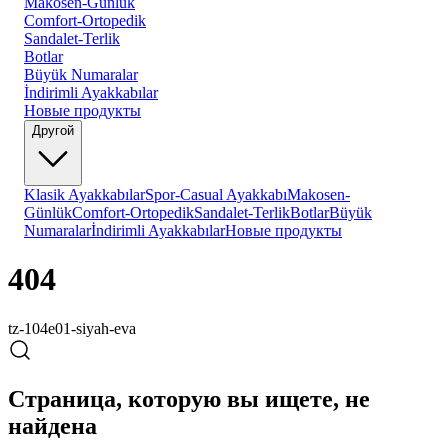
Makosen-Günlük
Comfort-Ortopedik
Sandalet-Terlik
Botlar
Büyük Numaralar
İndirimli Ayakkabılar
Новые продукты
Другой
Klasik Ayakkabılar
Spor-Casual Ayakkabı
Makosen-
Günlük
Comfort-Ortopedik
Sandalet-Terlik
Botlar
Büyük
Numaralar
İndirimli Ayakkabılar
Новые продукты
404
tz-104e01-siyah-eva
Страница, которую вы ищете, не
найдена