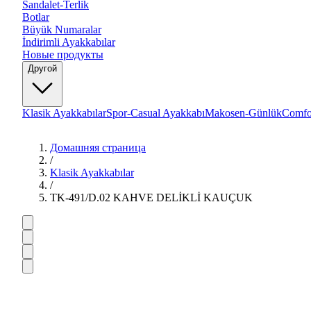
Sandalet-Terlik
Botlar
Büyük Numaralar
İndirimli Ayakkabılar
Новые продукты
Другой
Klasik Ayakkabılar
Spor-Casual Ayakkabı
Makosen-Günlük
Comfo
Домашняя страница
/
Klasik Ayakkabılar
/
TK-491/D.02 KAHVE DELİKLİ KAUÇUK