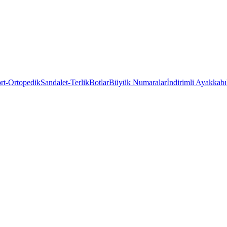
rt-Ortopedik
Sandalet-Terlik
Botlar
Büyük Numaralar
İndirimli Ayakkabı