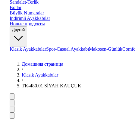
Sandalet-Terlik
Botlar
Büyük Numaralar
İndirimli Ayakkabılar
Новые продукты
Другой
Klasik Ayakkabılar
Spor-Casual Ayakkabı
Makosen-Günlük
Comfo
Домашняя страница
/
Klasik Ayakkabılar
/
TK-480.01 SİYAH KAUÇUK