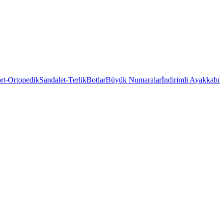
rt-Ortopedik
Sandalet-Terlik
Botlar
Büyük Numaralar
İndirimli Ayakkabı