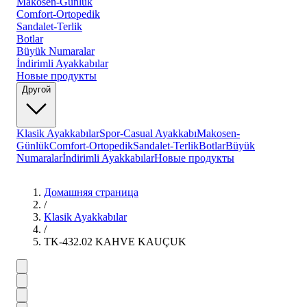
Makosen-Günlük
Comfort-Ortopedik
Sandalet-Terlik
Botlar
Büyük Numaralar
İndirimli Ayakkabılar
Новые продукты
Другой
Klasik Ayakkabılar
Spor-Casual Ayakkabı
Makosen-
Günlük
Comfort-Ortopedik
Sandalet-Terlik
Botlar
Büyük
Numaralar
İndirimli Ayakkabılar
Новые продукты
Домашняя страница
/
Klasik Ayakkabılar
/
TK-432.02 KAHVE KAUÇUK