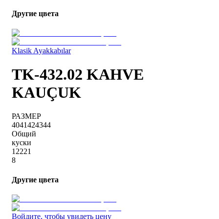
Другие цвета
Klasik Ayakkabılar
TK-432.02 KAHVE
KAUÇUK
РАЗМЕР
40
41
42
43
44
Общий
куски
1
2
2
2
1
8
Другие цвета
Войдите, чтобы увидеть цену