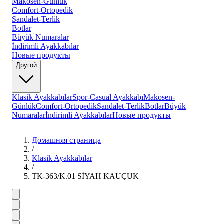
Makosen-Günlük
Comfort-Ortopedik
Sandalet-Terlik
Botlar
Büyük Numaralar
İndirimli Ayakkabılar
Новые продукты
Другой
Klasik Ayakkabılar
Spor-Casual Ayakkabı
Makosen-
Günlük
Comfort-Ortopedik
Sandalet-Terlik
Botlar
Büyük
Numaralar
İndirimli Ayakkabılar
Новые продукты
Домашняя страница
/
Klasik Ayakkabılar
/
TK-363/K.01 SİYAH KAUÇUK