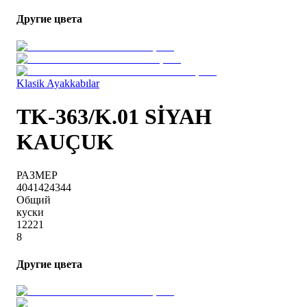
Другие цвета
Klasik Ayakkabılar
TK-363/K.01 SİYAH
KAUÇUK
РАЗМЕР
40
41
42
43
44
Общий
куски
1
2
2
2
1
8
Другие цвета