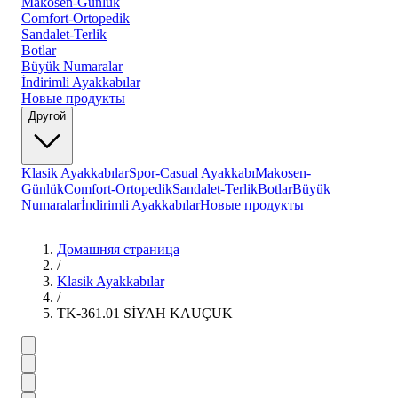
Makosen-Günlük
Comfort-Ortopedik
Sandalet-Terlik
Botlar
Büyük Numaralar
İndirimli Ayakkabılar
Новые продукты
Другой
Klasik Ayakkabılar
Spor-Casual Ayakkabı
Makosen-
Günlük
Comfort-Ortopedik
Sandalet-Terlik
Botlar
Büyük
Numaralar
İndirimli Ayakkabılar
Новые продукты
Домашняя страница
/
Klasik Ayakkabılar
/
TK-361.01 SİYAH KAUÇUK