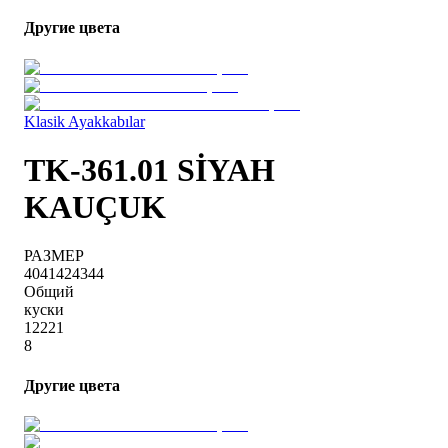
Другие цвета
Klasik Ayakkabılar
TK-361.01 SİYAH
KAUÇUK
РАЗМЕР
40
41
42
43
44
Общий
куски
1
2
2
2
1
8
Другие цвета